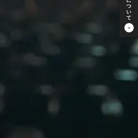
に
つ
い
て