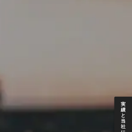
実
績
と
当
社