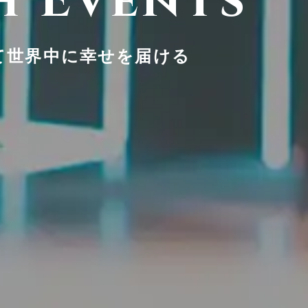
 Events
発信する
て
世界中に幸せを届ける