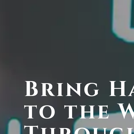
Bring H
to the 