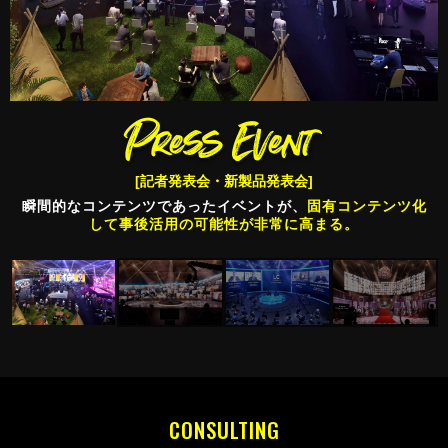
[周年イベント]
[キックオフミーティング・入社式・株主総会]
[スポーツ大会・企業運動会・感謝祭]
[記者発表会・新製品発表会]
[優績者表彰式・インセンティブトリップ]
「東京と各地域」「海外と日本」を加速度的に繋ぐ
情報の幅がリアルの何倍に
瞬間的なコンテンツであったイベントが、
固有コンテンツ化
リアル以上にコミュニケーション要素が強いイベントに。
も
社会と市場へ発信できる。
して事後活用の可能性が非常に高まる。
CONSULTING