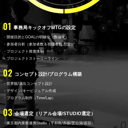
01
事務局キックオフMTGの設定
・開催目的とGOALの明確化（数値化）
・参加者分析（参加者数＆視聴者数 想定）
・プロジェクト推進体制
・プロジェクトストーリーライン
02
コンセプト設計/プログラム構築
・世界観/演出コンセプト設計
・デザイン/キービジュアル作成
・プログラム制作（Time/Lap）
03
会場選定（リアル会場/STUDIO選定）
・東京都内業務連携Studio
（平和島/赤坂/芝公演/原宿）