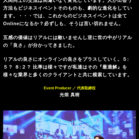
人間同士の交流は間違いなく変化しています。
人が出会う
方法もビジネスイベントそのものも、劇的な進化をしてい
ます。
・・・では、これからのビジネスイベントは全て
Onlineになるか？
必ずしも、そうは言い切れません。
五感の価値はリアルには敵いませんし
逆に世の中がリアル
の「良さ」が分かってきました。
リアルの良さにオンラインの良さをプラスしていく。
５:
５？ ８:２？ 比率は様々ですが
私達はその『最適解』を
様々な業界と多くのクライアントと共に
模索しています。
Event Producer ／ 代表取締役
光畑 真樹
REAL × ONLINE