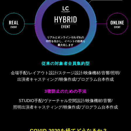
リアルとオンラインそれぞれの
特性を生かし、イベントの効果を
最大化します
従来の対象者全員集約型
会場手配
レイアウト設計
ステージ設計
映像機材
音響
照明
出演者キャスティング
映像作成
プログラム台本作成
3密防止のための手法
STUDIO手配
ヴァーチャル空間設計
映像機材
音響
照明出演者キャスティング
映像作成
プログラム台本作成
COVID 2020を経てどうなるか？