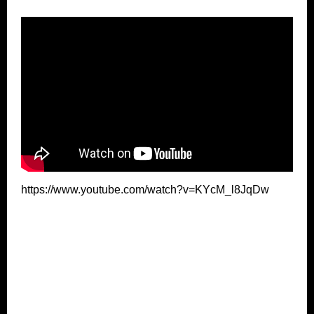
https://www.youtube.com/watch?v=KYcM_l8JqDw