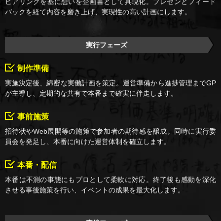
ヒアリングを基に想いを企画書として具現化。プレゼンとフィード
バックを経て内容を磨き上げ、実現性の高い計画にします。
実行フェーズ
制作準備
実施決定後、綿密な実働計画を策定。運営準備から進捗管理までGP
が主導し、定期的な共有で本番まで確実に伴走します。
事前施策
招待状やWeb展開等の施策で参加者の期待感を醸成。同時に実行委
員会を発足し、本番に向けた運営体制を確立します。
本番・配信
本番は不測の事態にもプロとして柔軟に対応。終了後も感動を深化
させる事後施策を行い、イベントの成果を最大化します。