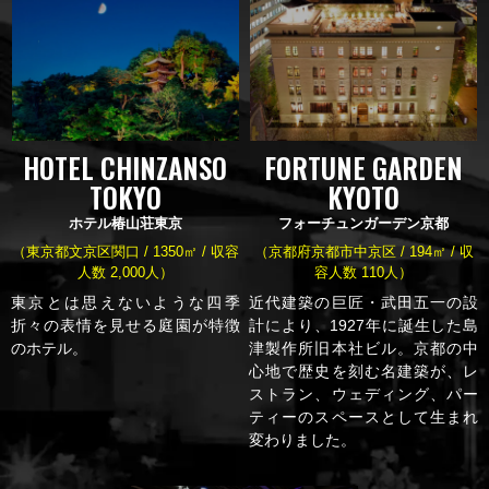
HOTEL CHINZANSO
FORTUNE GARDEN
TOKYO
KYOTO
ホテル椿山荘東京
フォーチュンガーデン京都
（東京都文京区関口 / 1350㎡ / 収容
（京都府京都市中京区 / 194㎡ / 収
人数 2,000人）
容人数 110人）
東京とは思えないような四季
近代建築の巨匠・武田五一の設
折々の表情を見せる庭園が特徴
計により、1927年に誕生した島
のホテル。
津製作所旧本社ビル。京都の中
心地で歴史を刻む名建築が、レ
ストラン、ウェディング、パー
ティーのスペースとして生まれ
変わりました。