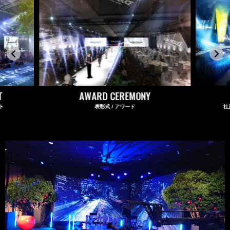
T
AWARD CEREMONY
ト
表彰式 / アワード
社