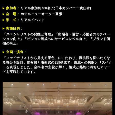
参加者
リアル参加約380名(北日本カンパニー責任者)
会 場
ホテルニューオータニ幕張
形 式
リアルイベント
実施目的
「スペシャリストの発掘と育成」「出場者・運営・応援者のモチベー
ション向上」「ビジョン達成へのサービスレベル向上」「ブランド価
値の向上」
企画・演出
「ファイナリストから見える景色」にこだわり、再挑戦を誓いたくな
る舞台を設計。前夜祭と表彰式の2部構成で、東北への感謝とリスペク
トを表現しました。全26名の主役が輝く、格式と熱気に満ちたアワー
ドを実現しています。