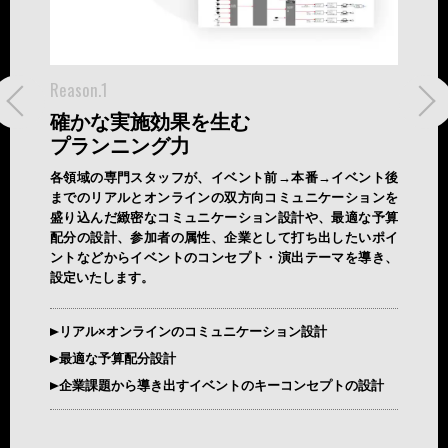
Reason.1
Reason
確かな実施効果を生む
企業
プランニング力
空間
り、最初の
各領域の専門スタッフが、イベント前→本番→イベント後
会場は
で綿密に
までのリアルとオンラインの双方向コミュニケーションを
化施設
対応によ
盛り込んだ緻密なコミュニケーション設計や、最適な予算
チャル
きます。
配分の設計、参加者の属性、企業として打ち出したいポイ
演出パ
ントなどからイベントのコンセプト・演出テーマを導き、
せるた
設定いたします。
ート体制
目的、
イクオリ
リアル×オンラインのコミュニケーション設計
歴史的
最適な予算配分設計
応
企業課題から導き出すイベントのキーコンセプトの設計
豊富な