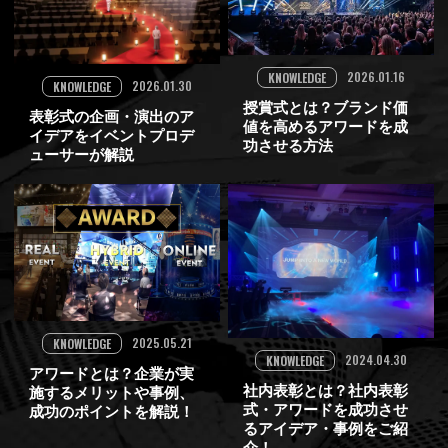
2026.01.16
KNOWLEDGE
2026.01.30
KNOWLEDGE
授賞式とは？ブランド価
表彰式の企画・演出のア
値を高めるアワードを成
イデアをイベントプロデ
功させる方法
ューサーが解説
2025.05.21
KNOWLEDGE
2024.04.30
KNOWLEDGE
アワードとは？企業が実
社内表彰とは？社内表彰
施するメリットや事例、
式・アワードを成功させ
成功のポイントを解説！
るアイデア・事例をご紹
介！