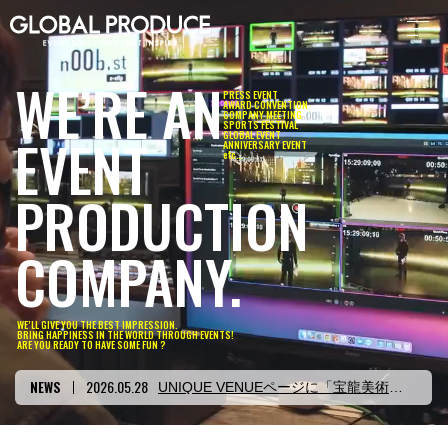
WE’RE AN
PRESS EVENT
AWARD CONVENTION
COMPANY MEETING
SPORTS FESTIVAL
EVENT
GLOBAL EVENT
ANNIVERSARY EVENT
etc…
PRODUCTION
COMPANY.
WE’LL GIVE YOU THE BEST IMPRESSION.
BRING HAPPINESS IN THE WORLD THROUGH EVENTS!
ARE YOU READY TO HAVE SOME FUN ?
UNIQUE VENUEページに「カイタック・スポーツパーク」を追加しました。
UNIQUE VENUEページに「宝龍美術館」を追加しました。
WORKSページに大東建託株式会社様を追加しました。
WORKSページに西武鉄道株式会社様を追加しました。
WORKSページにＵＤトラックス株式会社様を追加しました。
WORKSページに株式会社LAVA International様を追加しました。
UNIQUE VENUEページに「APEXIA」を追加しました。
資料ダウンロードページに「NewsLetter vol.30」を追加しました。
2026.05.26
NEWS
スタッフ紹介ページをリニューアルしました。