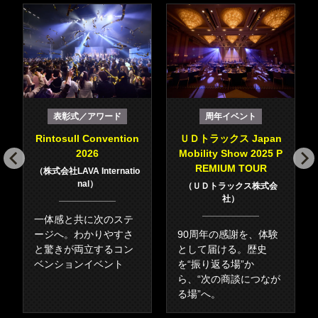
表彰式／アワード
周年イベント
Rintosull Convention
ＵＤトラックス Japan
2026
Mobility Show 2025 P
REMIUM TOUR
株式会社LAVA Internatio
nal
ＵＤトラックス株式会
社
一体感と共に次のステ
ージへ。わかりやすさ
90周年の感謝を、体験
と驚きが両立するコン
として届ける。歴史
ベンションイベント
を“振り返る場”か
ら、“次の商談につなが
る場”へ。