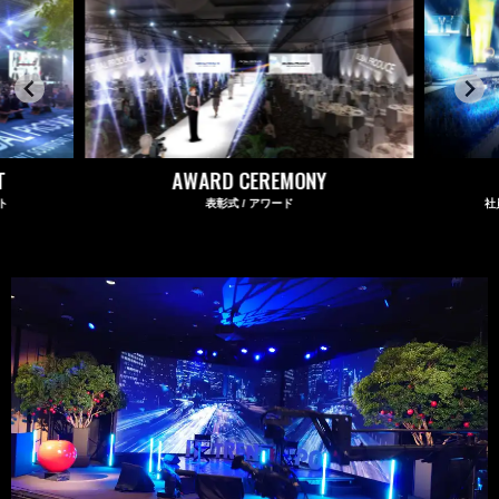
T
AWARD CEREMONY
ト
表彰式 / アワード
社