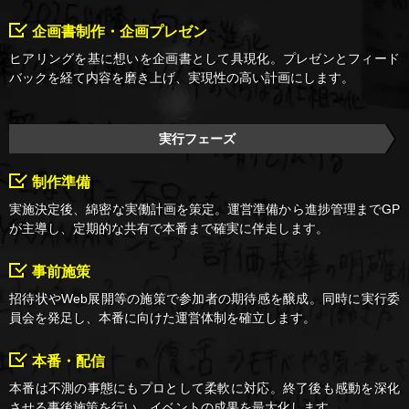
企画書制作・企画プレゼン
ヒアリングを基に想いを企画書として具現化。プレゼンとフィード
バックを経て内容を磨き上げ、実現性の高い計画にします。
実行フェーズ
制作準備
実施決定後、綿密な実働計画を策定。運営準備から進捗管理までGP
が主導し、定期的な共有で本番まで確実に伴走します。
事前施策
招待状やWeb展開等の施策で参加者の期待感を醸成。同時に実行委
員会を発足し、本番に向けた運営体制を確立します。
本番・配信
本番は不測の事態にもプロとして柔軟に対応。終了後も感動を深化
させる事後施策を行い、イベントの成果を最大化します。