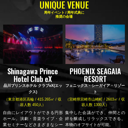
UNIQUE VENUE
周年イベント / 周年式典に
推奨の会場
Shinagawa Prince
PHOENIX SEAGAIA
Hotel Club eX
RESORT
品川プリンスホテル クラブeX(エッ
フェニックス・シーガイア・リゾー
クス)
ト
（東京都港区高輪 / 415.265㎡ / 収
（宮崎県宮崎市山崎町 / 2603㎡ / 収
容人数 450人）
容人数 1300人）
自由にレイアウトができる円形
集中した会議ができ、仲間との
ホール。演劇・音楽ライブ・企
絆を醸成しリラックスできる、
業セミナーなどさまざまなシー
本物のオフサイトが可能。