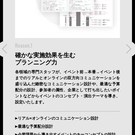
Reason.1
Reason
確かな実施効果を生む
企業
プランニング力
空間
り、最初の
各領域の専門スタッフが、イベント前→本番→イベント後
会場は
で綿密に
までのリアルとオンラインの双方向コミュニケーションを
化施設
対応によ
盛り込んだ緻密なコミュニケーション設計や、最適な予算
チャル
きます。
配分の設計、参加者の属性、企業として打ち出したいポイ
演出パ
ントなどからイベントのコンセプト・演出テーマを導き、
せるた
設定いたします。
ート体制
目的、
イクオリ
リアル×オンラインのコミュニケーション設計
歴史的
最適な予算配分設計
応
企業課題から導き出すイベントのキーコンセプトの設計