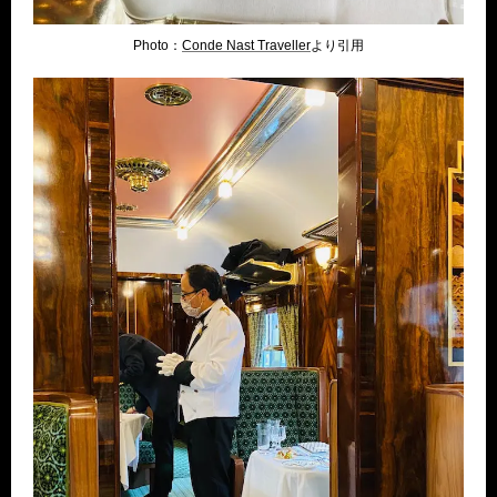
Photo：
Conde Nast Traveller
より引用