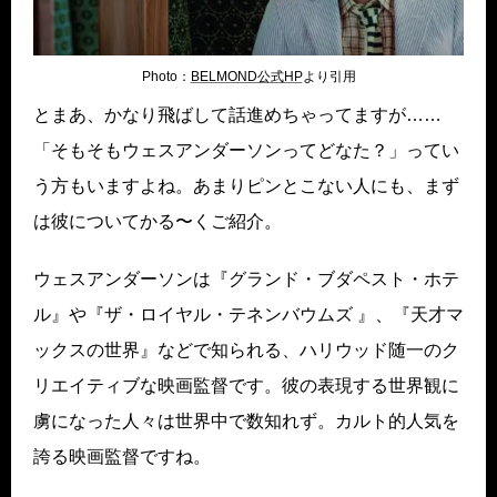
Photo：
BELMOND公式HP
より引用
とまあ、かなり飛ばして話進めちゃってますが……
「そもそもウェスアンダーソンってどなた？」ってい
う方もいますよね。あまりピンとこない人にも、まず
は彼についてかる〜くご紹介。
ウェスアンダーソンは『グランド・ブダペスト・ホテ
ル』や『ザ・ロイヤル・テネンバウムズ 』、『天才マ
ックスの世界』などで知られる、ハリウッド随一のク
リエイティブな映画監督です。彼の表現する世界観に
虜になった人々は世界中で数知れず。カルト的人気を
誇る映画監督ですね。