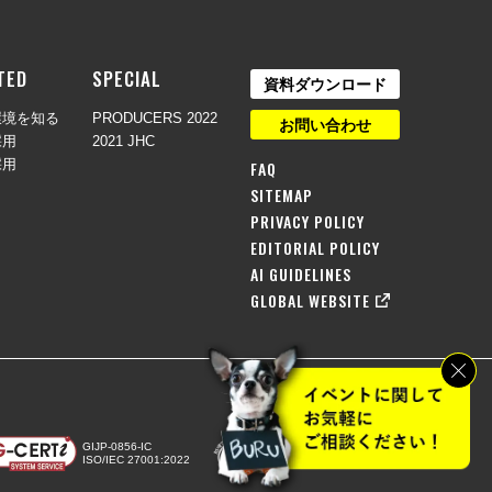
TED
SPECIAL
資料ダウンロード
環境を知る
PRODUCERS 2022
お問い合わせ
採用
2021 JHC
採用
FAQ
SITEMAP
PRIVACY POLICY
EDITORIAL POLICY
AI GUIDELINES
GLOBAL WEBSITE
GIJP-0856-IC
ISO/IEC 27001:2022