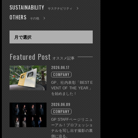
SUSTAINABILITY
サステナビリティ
OTHERS
その他
Featured Post
オススメ記事
2026.06.17
COMPANY
GP、社内表彰「BEST E
VENT OF THE YEAR」
を始めました！
2026.06.09
COMPANY
GP STAFFページリニュ
ーアル！プロフェッショ
ナルを写し出す撮影の裏
側に迫る。