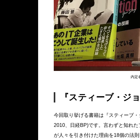
内定
『スティーブ・ジョ
今回取り挙げる書籍は『スティーブ・
2010、日経BP)です。言わずと知
が人々を引き付けた理由を18個の法