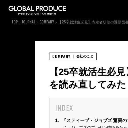
TOP
JOURNAL
COMPANY
【25卒就活生必見】内定者研修の課題図
COMPANY
会社のこと
【25卒就活生必
を読み直してみた
INDEX
1.
『スティーブ・ジョブズ 驚異の
1：ジョブズのプレゼン技術をたっ