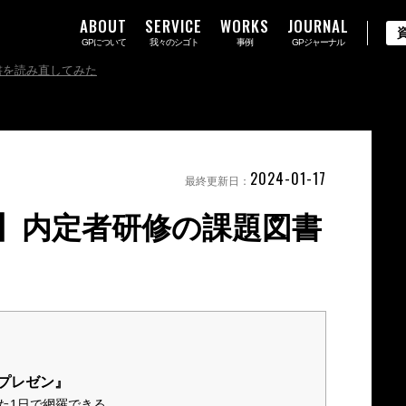
ABOUT
SERVICE
WORKS
JOURNAL
GPについて
我々のシゴト
事例
GPジャーナル
書を読み直してみた
2024-01-17
最終更新日：
見】内定者研修の課題図書
プレゼン』
た1日で網羅できる