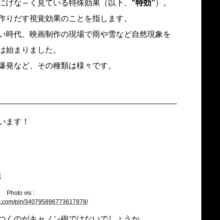
にげな～く見ている特殊効果（以下、
“特効”
）。
作りだす視覚効果のことを指します。
い時代、映画制作の現場で雨や雪など自然現象を
は始まりました。
爆発など、その種類は様々です。
います！
Photo vis :
rest.com/pin/340795896773617878/
つくのがキャノン砲ではないでしょうか。