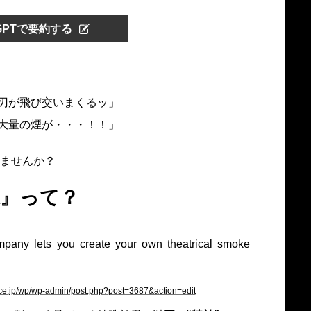
tGPTで要約する
刃が飛び交いまくるッ」
大量の煙が・・・！！」
ませんか？
果』って？
uce.jp/wp/wp-admin/post.php?post=3687&action=edit