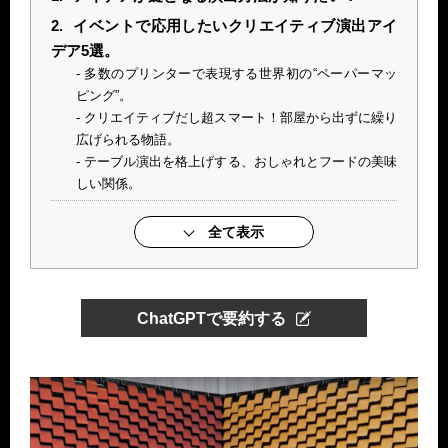
2.
イベントで応用したいクリエイティブ演出アイ
デア5選。
多数のプリンターで表現する世界初の“ペーパーマッ
ピング”。
クリエイティブだし超スマート！部屋から出ずに繰り
広げられる物語。
テーブル演出を格上げする、おしゃれとフードの美味
しい関係。
全て表示
ChatGPTで要約する