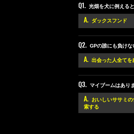
Q1.
光畑を犬に例える
A.
ダックスフンド
Q2.
GPの誰にも負けな
A.
出会った人全てを
Q3.
マイブームはあり
A.
おいしいササミの
索する