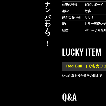
愛され続けてナンバーわんっ！
仕事の特技:
ビビリボーイ
趣味:
散歩
好きな食べ物:
ササミ
夢:
世界一可愛い
経歴:
2013年より光
LUCKY ITEM
Red Bull （でも
いつか翼を授かるその日まで
Q&A