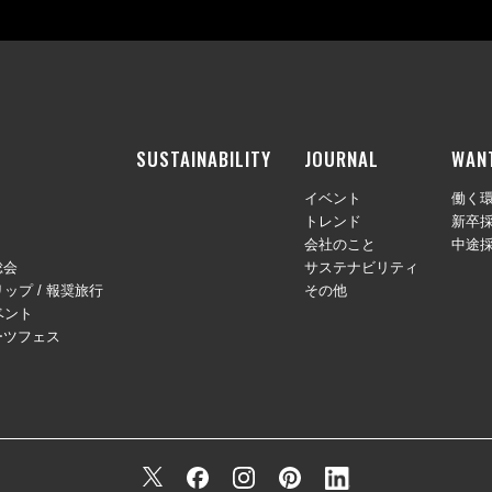
SUSTAINABILITY
JOURNAL
WAN
イベント
働く
トレンド
新卒
会社のこと
中途
総会
サステナビリティ
ップ / 報奨旅行
その他
ベント
ーツフェス