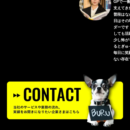
GPで一
支えてき
普段はな
日はその
ダーです
しても活
少し怖が
るとぎゅ
毎日に笑
ない存在