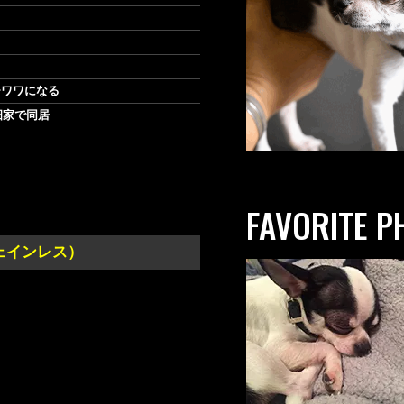
チワワになる
畑家で同居
FAVORITE P
カフェインレス）