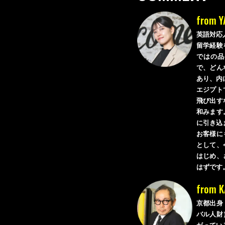
from 
英語対応
留学経験
ではの品
で、どん
あり、内
エジプト
飛び出す
和みます
に引き込
お客様に
として、
はじめ、
はずです
from 
京都出身
バル人財