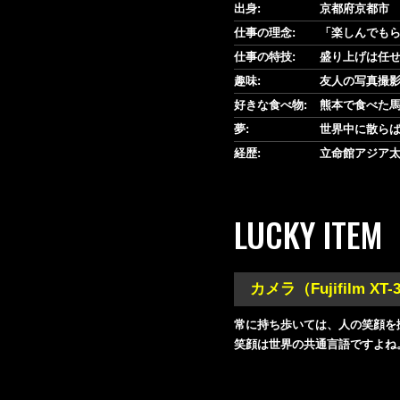
出身:
京都府京都市
仕事の理念:
「楽しんでも
仕事の特技:
盛り上げは任
趣味:
友人の写真撮
好きな食べ物:
熊本で食べた
夢:
世界中に散ら
経歴:
立命館アジア太
LUCKY ITEM
カメラ（Fujifilm XT-
常に持ち歩いては、人の笑顔を
笑顔は世界の共通言語ですよね