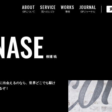
ABOUT
SERVICE
WORKS
JOURNAL
GPについて
我々のシゴト
事例
GPジャーナル
NASE
柳瀬 暁
に出会えるのなら、世界どこでも駆け
るぞ！