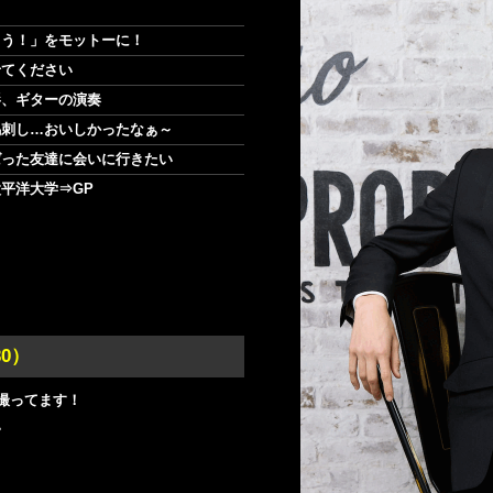
らう！」をモットーに！
せてください
影、ギターの演奏
馬刺し…おいしかったなぁ～
ばった友達に会いに行きたい
平洋大学⇒GP
30）
撮ってます！
。