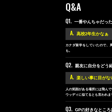
Q&A
Q1.
一番やんちゃだっ
A.
高校2年生かなぁ
カナダ留学をしていたので、
も。
Q2.
親友に自分をどう
A.
楽しい事に目がな
人の笑顔がある場所には飛んで
ウッディに似てるとも言われま
Q3.
GPの好きなところ