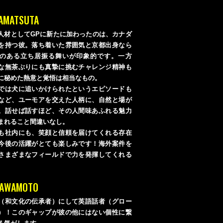
YAMATSUTA
人材としてGPに新たに加わったのは、カナダ
を持つ彼。落ち着いた雰囲気と京都出身なら
のある立ち居振る舞いが印象的です。一方
な無茶ぶりにも真摯に挑むチャレンジ精神も
に秘めた熱意と覚悟は相当なもの。
では犬に追いかけられたというエピソードも
など、ユーモアを交えた人柄に、自然と場が
。話せば話すほど、その人間味あふれる魅力
まれること間違いなし。
も社内にも、笑顔と信頼を届けてくれる存在
今後の活躍がとても楽しみです！海外案件を
さまざまなフィールドで力を発揮してくれる
。
KAWAMOTO
（和文化の伝承者）にして英語話者（グロー
）！このギャップが彼の他にはない個性に繋