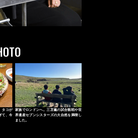
HOTO
。タコが
家族でロンドンへ。三苫薫の試合観戦や世
ぎて、今
界遺産セブンシスターズの大自然を満喫し
ました。