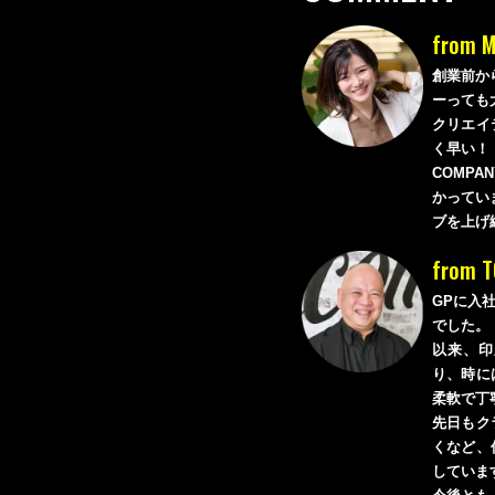
from M
創業前か
ーっても
クリエイ
く早い！！
COMP
かってい
ブを上げ続
from T
GPに入
でした。
以来、印
り、時に
柔軟で丁
先日もク
くなど、
していま