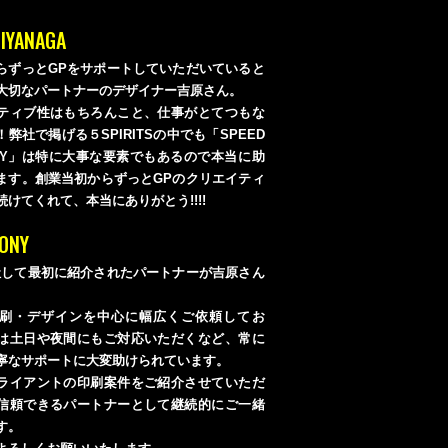
IYANAGA
らずっとGPをサポートしていただいていると
大切なパートナーのデザイナー吉原さん。
ティブ性はもちろんこと、仕事がとてつもな
弊社で掲げる５SPIRITSの中でも「SPEED
ANY」は特に大事な要素でもあるので本当に助
ます。創業当初からずっとGPのクリエイティ
けてくれて、本当にありがとう!!!!
ONY
社して最初に紹介されたパートナーが吉原さん
刷・デザインを中心に幅広くご依頼してお
は土日や夜間にもご対応いただくなど、常に
寧なサポートに大変助けられています。
ライアントの印刷案件をご紹介させていただ
信頼できるパートナーとして継続的にご一緒
す。