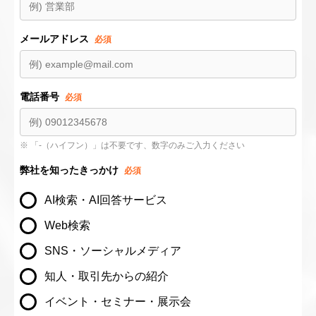
メールアドレス
必須
電話番号
必須
お問い合わせ項目
取材・その他
※ 「-（ハイフン）」は不要です、数字のみご入力ください
姓
弊社を知ったきっかけ
必須
test
AI検索・AI回答サービス
名
Web検索
test
SNS・ソーシャルメディア
知人・取引先からの紹介
送信する
イベント・セミナー・展示会