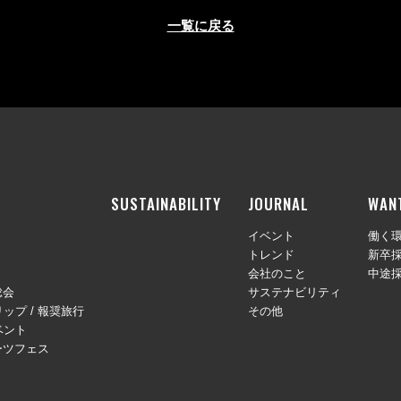
一覧に戻る
SUSTAINABILITY
JOURNAL
WAN
イベント
働く
トレンド
新卒
会社のこと
中途
総会
サステナビリティ
ップ / 報奨旅行
その他
ベント
ーツフェス