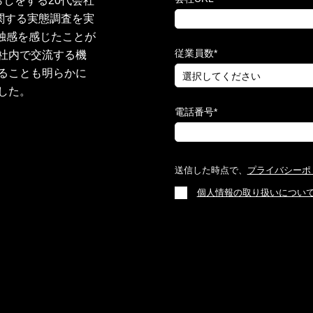
しをする20代会社
関する実態調査を実
孤独感を感じたことが
従業員数
*
社内で交流する機
ることも明らかに
した。
電話番号
*
送信した時点で、
プライバシーポ
個人情報の取り扱いについ