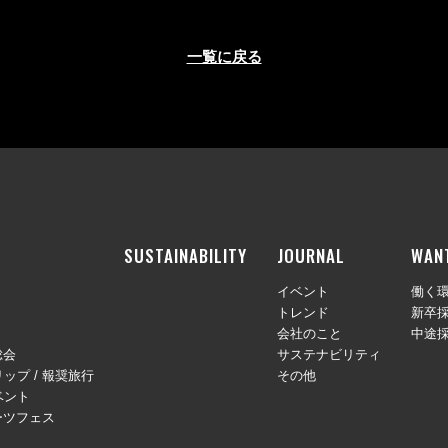
一覧に戻る
SUSTAINABILITY
JOURNAL
WAN
イベント
働く
トレンド
新卒
会社のこと
中途
総会
サステナビリティ
ップ / 報奨旅行
その他
ベント
ーツフェス