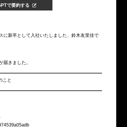
tGPTで要約する
スに新卒として入社いたしました、鈴木友里佳で
が届きました。
のこと
。
/n974539a05adb