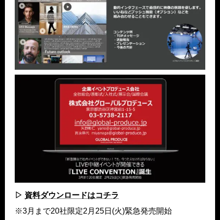
▷
資料ダウンロードはコチラ
※3⽉まで20社限定2⽉25⽇(⽕)緊急発売開始