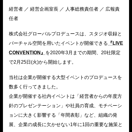
経営者 ／ 経営企画室⻑ ／ ⼈事総務責任者 ／ 広報責
任者
株式会社グローバルプロデュースは、スタジオ収録と
バーチャル空間を⽤いたイベントが開催できる
『LIVE
CONVENTION』
を2020年3⽉までの期間、20社限定
で2⽉25⽇(⽕)から開始します。
当社は企業が開催する⼤型イベントのプロデュースを
数多く⾏ってきました。
企業が開催する社内イベントは「経営者からの年度⽅
針のプレゼンテーション」や社員の育成、モチベーシ
ョンに⼤きく影響する「年間表彰」など、組織の発
展、企業の成⻑に⽋かせない1年に1回の重要な施策と