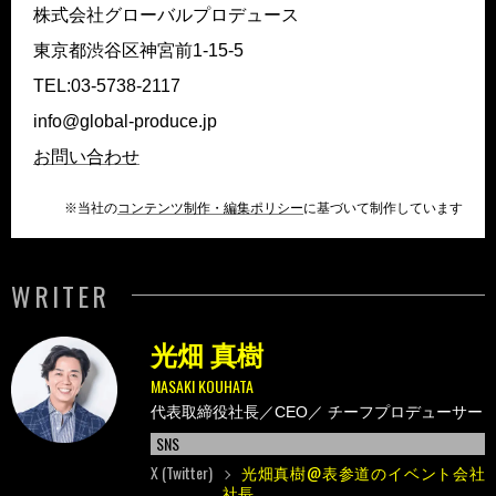
株式会社グローバルプロデュース
東京都渋⾕区神宮前1-15-5
TEL:03-5738-2117
info@global-produce.jp
お問い合わせ
※当社の
コンテンツ制作・編集ポリシー
に基づいて制作しています
WRITER
光畑 真樹
MASAKI KOUHATA
代表取締役社長／CEO／
チーフプロデューサー
SNS
X (Twitter)
光畑真樹@表参道のイベント会社
社長