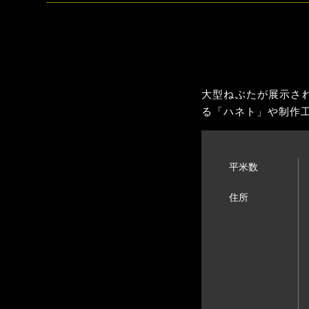
大型ねぶたが展示さ
る「ハネト」や制作
平米数
住所