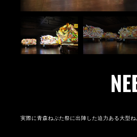
NE
実際に青森ねぶた祭に出陣した迫力ある大型ね