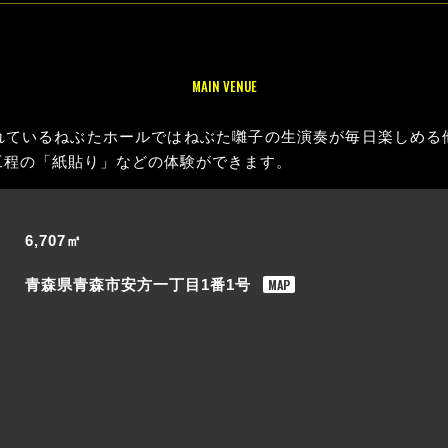
MAIN VENUE
れているねぶたホールではねぶた囃子の生演奏が毎日楽しめる
工程の「紙貼り」などの体験ができます。
6,707㎡
MAP
青森県青森市安方一丁目1番1号