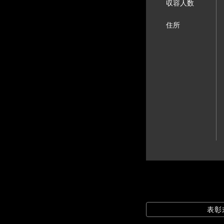
収容人数
住所
表彰