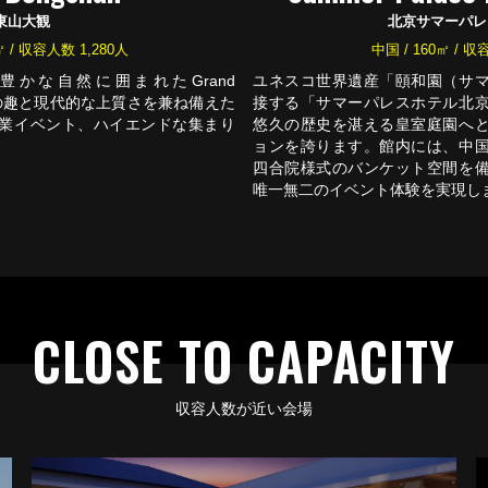
東山大観
北京サマーパレ
0㎡ / 収容人数 1,280人
中国 / 160㎡ / 
かな自然に囲まれたGrand
ユネスコ世界遺産「頤和園（サ
文化の趣と現代的な上質さを兼ね備えた
接する「サマーパレスホテル北
業イベント、ハイエンドな集まり
悠久の歴史を湛える皇室庭園へ
。
ョンを誇ります。館内には、中
四合院様式のバンケット空間を
唯一無二のイベント体験を実現し
CLOSE TO CAPACITY
収容人数が近い会場