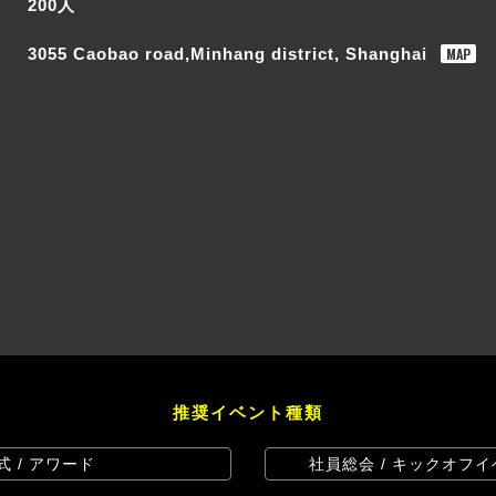
200人
MAP
3055 Caobao road,Minhang district, Shanghai
推奨イベント種類
式 / アワード
社員総会 / キックオフイ