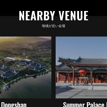
NEARBY VENUE
地域が近い会場
 Dongshan
Summer Palace H