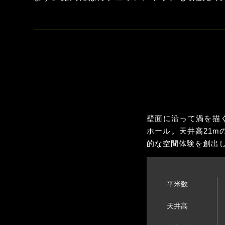
壁面に沿って渦を描
ホール。天井高21
的な空間体験を創出
平米数
天井高