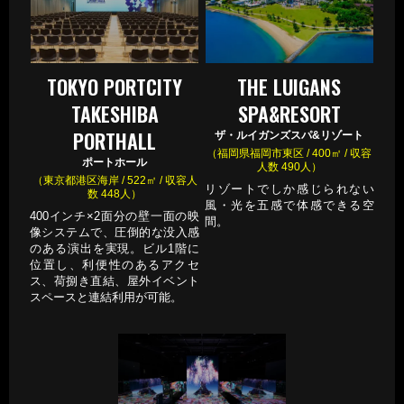
TOKYO PORTCITY
THE LUIGANS
TAKESHIBA
SPA&RESORT
PORTHALL
ザ・ルイガンズスパ&リゾート
（福岡県福岡市東区 / 400㎡ / 収容
ポートホール
人数 490人）
（東京都港区海岸 / 522㎡ / 収容人
リゾートでしか感じられない
数 448人）
風・光を五感で体感できる空
400インチ×2面分の壁一面の映
間。
像システムで、圧倒的な没入感
のある演出を実現。ビル1階に
位置し、利便性のあるアクセ
ス、荷捌き直結、屋外イベント
スペースと連結利用が可能。