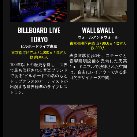
BILLBOARD LIVE
WALL&WALL
TOKYO
ウォールアンドウォール
東京都港区南青山 / 89.6㎡ / 収容人
ビルボードライブ東京
数 300人
東京都港区赤坂 / 1,000㎡ / 収容人
表参道駅徒歩1分、ステージと
数 約300人
音響照明設備を完備した天高
100年以上の歴史を持ち、世界
4m、ミニマルで洗練された空間
で最も信頼される音楽ブランド
は、自由にレイアウトできる多
である“ビルボード”の名のもと
目的デザイナーズ空間。
トップクラスのアーティストが
出演する世界標準のライブレス
トラン。