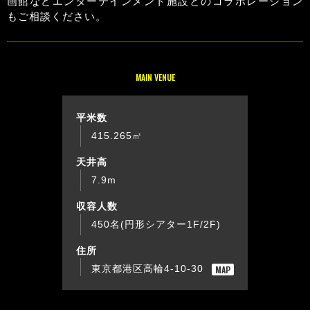
画館などエンターテインメント施設とのコラボレーション
もご相談ください。
MAIN VENUE
平米数
415.265㎡
天井高
7.9m
収容人数
450名(円形シアター1F/2F)
住所
東京都港区高輪4-10-30
MAP