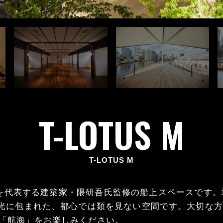
T-LOTUS M
T-LOTUS M
日本を代表する建築家・隈研吾氏監修の船上スペースです
の光に包まれた、都心では類を見ない空間です。大切な
「航海」をお楽しみください。