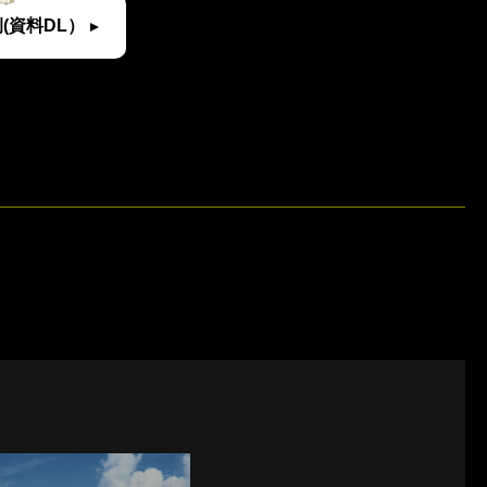
(資料DL）