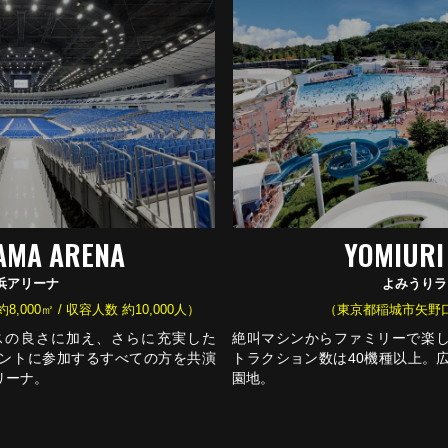
AMA ARENA
YOMIURI
浜アリーナ
よみうりラ
,000㎡ / 収容人数 約10,000人）
（東京都稲城市矢野口 /
スの良さに加え、さらに充実した
絶叫マシンからファミリーで楽
ントに参加するすべての方を共演
トラクション数は40機種以上。
リーナ。
園地。