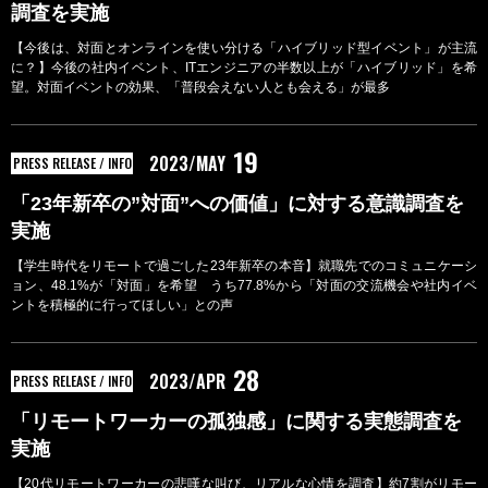
調査を実施
【今後は、対面とオンラインを使い分ける「ハイブリッド型イベント」が主流
に？】今後の社内イベント、ITエンジニアの半数以上が「ハイブリッド」を希
望。対面イベントの効果、「普段会えない人とも会える」が最多
19
2023/MAY
PRESS RELEASE / INFO
「23年新卒の”対面”への価値」に対する意識調査を
実施
【学生時代をリモートで過ごした23年新卒の本音】就職先でのコミュニケーシ
ョン、48.1%が「対面」を希望 うち77.8%から「対面の交流機会や社内イベ
ントを積極的に行ってほしい」との声
28
2023/APR
PRESS RELEASE / INFO
「リモートワーカーの孤独感」に関する実態調査を
実施
【20代リモートワーカーの悲嘆な叫び、リアルな心情を調査】約7割がリモー