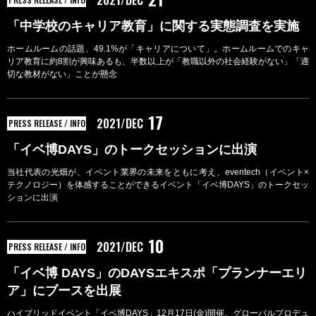
2021/DEC
「中学校のキャリア教育」に関する実態調査を実施
ホームルームの話題、49.1%が「キャリアについて」。ホームルームでのキャ
リア教育に約8割が興味あるも、半数以上が「教職以外の社会経験がない」「適
切な教材がない」ことが懸念
17
2021/DEC
PRESS RELEASE / INFO
「イベ博DAYS」のトークセッションに出演
当社代表の光畑が、イベント業界の未来をともに考え、eventech（イベント×
テクノロジー）を体感することができるイベント「イベ博DAYS」のトークセッ
ションに出演
10
2021/DEC
PRESS RELEASE / INFO
「イベ博 DAYS」のDAYSエキスポ「プランナーエリ
ア」にブースを出展
ハイブリッドイベント「イベ博DAYS」12月17日(金)開催。グローバルプロデュ