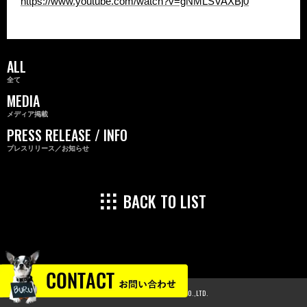
https://www.youtube.com/watch?v=gNMLSVAXBj0
ALL
全て
MEDIA
メディア掲載
PRESS RELEASE / INFO
プレスリリース／お知らせ
BACK TO LIST
© 2024 GLOBAL PRODUCE CO.,LTD.