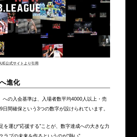
AGUE公式サイトより引用
へ進化
の）への入会基準は、入場者数平均4000人以上・売
09日間確保という3つの数字が設けられています。
足を運び“応援する”ことが、数字達成への大きな力
クラブの未来を作るというのが“熱い”。