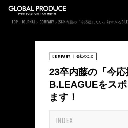
TOP
JOURNAL
COMPANY
23卒内藤の「今応援したい」熱すぎるB.L
COMPANY
会社のこと
23卒内藤の「今
B.LEAGUEを
ます！
INDEX