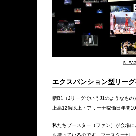
B.LE
エクスパンション型リーグ
新B1（JリーグでいうJ1のようなも
上高12億以上・アリーナ稼働日年間1
私たちブースター（ファン）が会場に
を持っているのです。ブースターが、