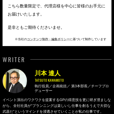
こちら数量限定で、代理店様を中心に皆様のお手元に
お届けいたします。
是非ともご期待くださいませ。
※当社の
コンテンツ制作・編集ポリシー
に基づいて制作しています
WRITER
川本 達人
TATSUTO KAWAMOTO
執行役員／企画統括／
第3本部長／チーフプロ
デューサー
イベント演出のワクワクを提案するGPの得意技を更に研ぎ澄ましな
がら、全社社員が“プランニングは楽しいし仕事を創るうえで大切な
武器だ”というマインドを浸透させていくことが私の仕事です。