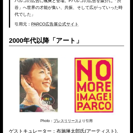
パルコの広告に颯爽と登場。Pパルコの広告を媒介に「渋
谷」へ世界の才能が集い、共振、そして広がっていった時
代でした」
引用元：
PARCO広告展公式サイト
2000年代以降「アート」
Photo：
プレスリリース
より引用
ゲストキュレーター：布施琳太郎氏(アーティスト)、