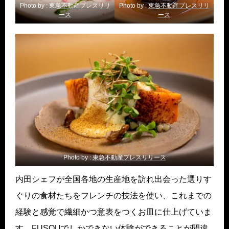
Photo by :
東急不動産プレスリリ
Photo by :
東急不動産プレスリリ
ース
ース
Photo by :
東急不動産プレスリリース
内田シェフが全国各地の生産地を訪れ出会った選りす
ぐりの食材たちをフレンチの技法を使い、これまでの
経験と感覚で繊細かつ意表をつくお皿に仕上げていま
す。FUSOUでしかできない体験ができることが間違