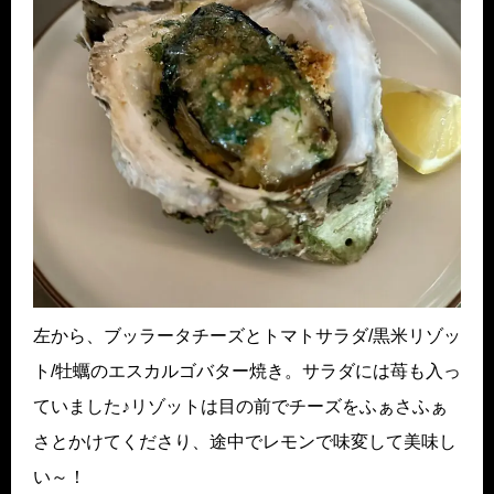
左から、ブッラータチーズとトマトサラダ/黒米リゾッ
ト/牡蠣のエスカルゴバター焼き。サラダには苺も入っ
ていました♪リゾットは目の前でチーズをふぁさふぁ
さとかけてくださり、途中でレモンで味変して美味し
い～！