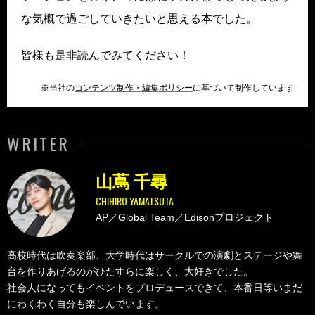
な気概で過ごしていきたいと思える本でした。
皆様も是非読んでみてください！
※当社の
コンテンツ制作・編集ポリシー
に基づいて制作しています
WRITER
山蔦 千尋
CHIHIRO YAMATSUTA
AP／Global Team／Edisonプロジェクト
高校時代は吹奏楽部、大学時代はサークルでの演劇とステージや舞
台を作りあげるのがひたすらに楽しく、大好きでした。
社会人になってもイベントをプロデュースできて、本番日等いまだ
にわくわく自分も楽しんでいます。