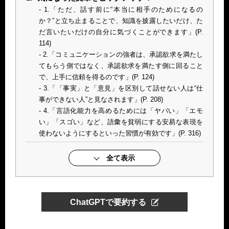
1.「ただ、話す前に“本当に相手のためになるの
か？”と立ち止まることで、知識を披露したいだけ、た
だ言いたいだけの自分に気づくことができます」(P.
114)
2.「コミュニケーションの強者は、承認欲求を満たし
てもらう側ではなく、承認欲求を満たす側に回ること
で、上手に信頼を得るのです」(P. 124)
3.「「事実」と「意見」を区別して話せない人は“仕
事ができない人”と見なされます」(P. 208)
4.「言語化能力を高めるためには「ヤバい」「エモ
い」「スゴい」など、語彙を貧弱にする安易な表現を
使わないようにするといった習慣が有効です」(P. 316)
全て表示
ChatGPTで要約する