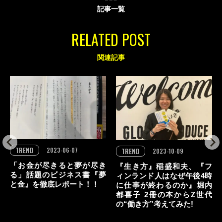
記事一覧
RELATED POST
関連記事
TREND
2023-06-07
TREND
2023-10-09
「お金が尽きると夢が尽き
『生き方』稲盛和夫、『フ
る」話題のビジネス書『夢
ィンランド人はなぜ午後4時
と金』を徹底レポート！！
に仕事が終わるのか』堀内
都喜子 2冊の本からZ世代
の“働き方”考えてみた!