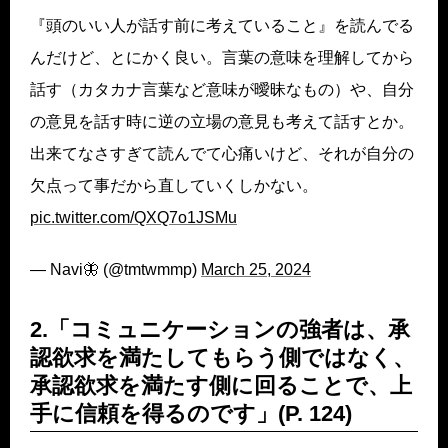
『頭のいい人が話す前に考えていること』を読んでる
んだけど、とにかく良い。言葉の意味を理解してから
話す（カタカナ言葉など意味が曖昧なもの）や、自分
の意見を話す時に逆の立場の意見も考えて話すとか。
出来てなさすぎて読んでて心痛いけど、それが自分の
欠点って事だから直していくしかない。
pic.twitter.com/QXQ7o1JSMu
— Navi🦋 (@tmtwmmp)
March 25, 2024
2.「コミュニケーションの強者は、承
認欲求を満たしてもらう側ではなく、
承認欲求を満たす側に回ることで、上
手に信頼を得るのです」(P. 124)