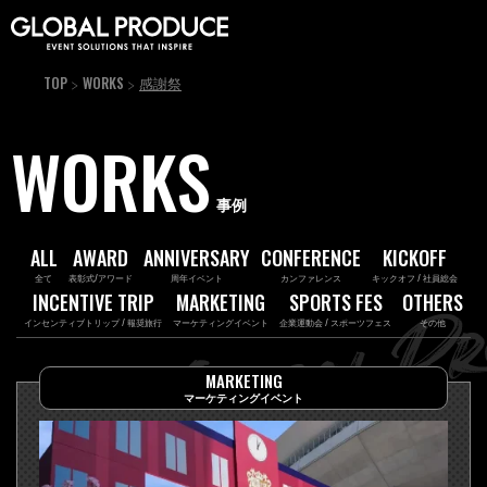
TOP
WORKS
感謝祭
WORKS
事例
ALL
AWARD
ANNIVERSARY
CONFERENCE
KICKOFF
全て
表彰式/アワード
周年イベント
カンファレンス
キックオフ / 社員総会
INCENTIVE TRIP
MARKETING
SPORTS FES
OTHERS
インセンティブトリップ / 報奨旅行
マーケティングイベント
企業運動会 / スポーツフェス
その他
MARKETING
マーケティングイベント