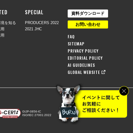
TED
SPECIAL
資料ダウンロード
環境を知る
PRODUCERS 2022
お問い合わせ
採用
2021 JHC
採用
FAQ
SITEMAP
PRIVACY POLICY
EDITORIAL POLICY
AI GUIDELINES
GLOBAL WEBSITE
GIJP-0856-IC
ISO/IEC 27001:2022