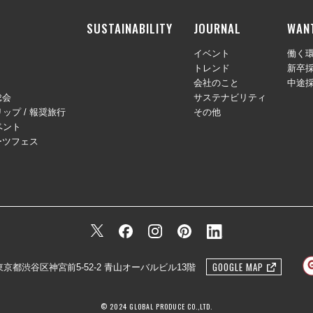
SUSTAINABILITY
JOURNAL
WAN
イベント
働く
トレンド
新卒
会社のこと
中途
総会
サステナビリティ
ップ / 報奨旅行
その他
ベント
ーツフェス
GOOGLE MAP
1 東京都渋谷区神宮前5-52-2 青山オーバルビル13階
© 2024 GLOBAL PRODUCE CO.,LTD.