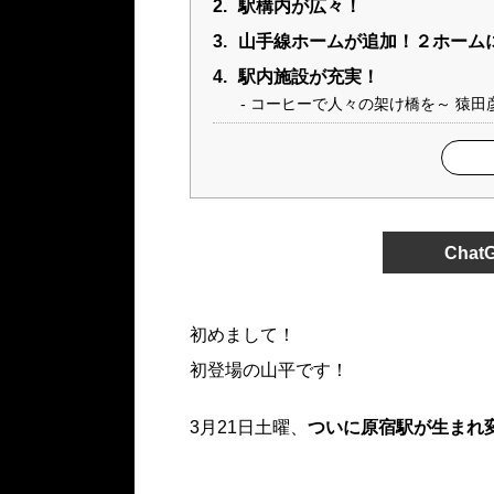
2.
駅構内が広々！
3.
山手線ホームが追加！２ホーム
4.
駅内施設が充実！
コーヒーで人々の架け橋を～ 猿田彦珈琲
Cha
初めまして！
初登場の山平です！
3月21日土曜、
ついに原宿駅が生まれ