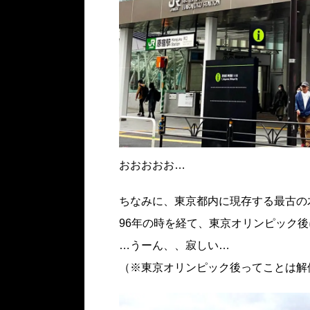
おおおおお…
ちなみに、東京都内に現存する最古の
96年の時を経て、東京オリンピック
…うーん、、寂しい…
（※東京オリンピック後ってことは解