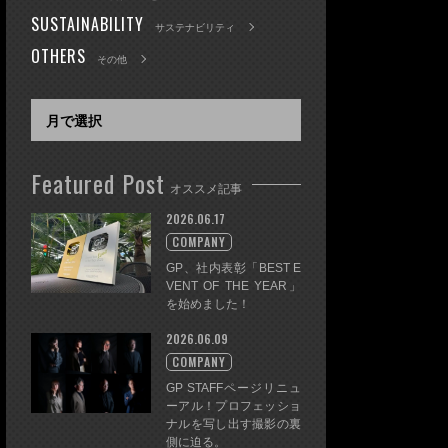
SUSTAINABILITY
サステナビリティ
OTHERS
その他
Featured Post
オススメ記事
2026.06.17
COMPANY
GP、社内表彰「BEST E
VENT OF THE YEAR」
を始めました！
2026.06.09
COMPANY
GP STAFFページリニュ
ーアル！プロフェッショ
ナルを写し出す撮影の裏
側に迫る。