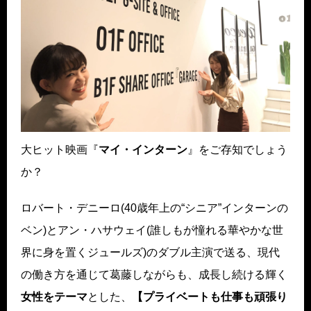
大ヒット映画『
マイ・インターン
』をご存知でしょう
か？
ロバート・デニーロ(40歳年上の“シニア”インターンの
ベン)とアン・ハサウェイ(誰しもが憧れる華やかな世
界に身を置くジュールズ)のダブル主演で送る、現代
の働き方を通じて葛藤しながらも、成長し続ける輝く
女性をテーマ
とした、
【プライベートも仕事も頑張り