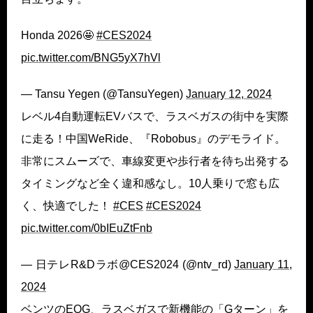
Honda 2026🤩
#CES2024
pic.twitter.com/BNG5yX7hVl
— Tansu Yegen (@TansuYegen)
January 12, 2024
レベル4自動運転EVバスで、ラスベガスの街中を実際
に走る！中国WeRide、『Robobus』のデモライド。
非常にスムーズで、車線変更や歩行者を待ち出発する
タイミングなど全く違和感なし。10人乗りで窓も広
く、快適でした！
#CES
#CES2024
pic.twitter.com/0bIEuZtFnb
— 日テレR&Dラボ@CES2024 (@ntv_rd)
January 11,
2024
ベンツのEQG、ラスベガスで新機能の「Gターン」を