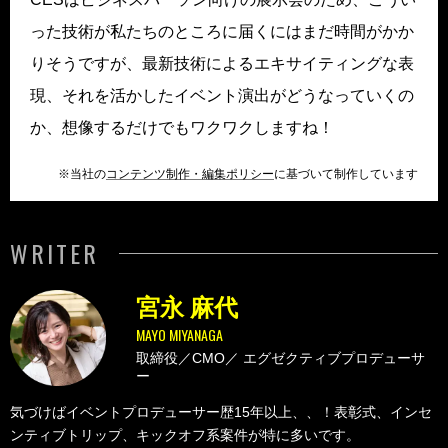
った技術が私たちのところに届くにはまだ時間がかか
りそうですが、最新技術によるエキサイティングな表
現、それを活かしたイベント演出がどうなっていくの
か、想像するだけでもワクワクしますね！
※当社の
コンテンツ制作・編集ポリシー
に基づいて制作しています
WRITER
宮永 麻代
MAYO MIYANAGA
取締役／CMO／
エグゼクティブプロデューサ
ー
気づけばイベントプロデューサー歴15年以上、、！表彰式、インセ
ンティブトリップ、キックオフ系案件が特に多いです。