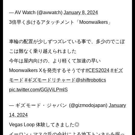
— AV Watch (@avwatch)
January 8, 2024
3倍早く歩けるアタッチメント「Moonwalkers」
車輪の配置が少しずつズレている事で、多少のでこぼ
こは難なく乗り越えられました
今年は屋内向けの、より軽くて加速の早い
Moonwalkers Xを発売するそうです
#CES2024
#ギズ
モード
#ギズモードリチャード
@shiftrobotics
pic.twitter.com/GGjViLPmlS
— ギズモード・ジャパン (@gizmodojapan)
January
14, 2024
Vegas Loop 体験してきました◎
イーロン・マスク氏の会社による地下トンネルを掘っ