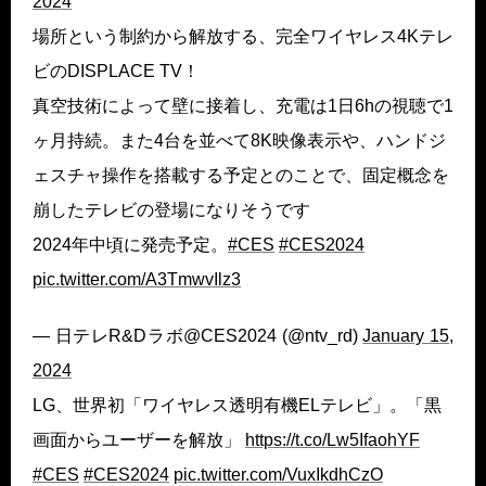
2024
場所という制約から解放する、完全ワイヤレス4Kテレ
ビのDISPLACE TV！
真空技術によって壁に接着し、充電は1日6hの視聴で1
ヶ月持続。また4台を並べて8K映像表示や、ハンドジ
ェスチャ操作を搭載する予定とのことで、固定概念を
崩したテレビの登場になりそうです
2024年中頃に発売予定。
#CES
#CES2024
pic.twitter.com/A3TmwvIlz3
— 日テレR&Dラボ@CES2024 (@ntv_rd)
January 15,
2024
LG、世界初「ワイヤレス透明有機ELテレビ」。「黒
画面からユーザーを解放」
https://t.co/Lw5IfaohYF
#CES
#CES2024
pic.twitter.com/VuxIkdhCzO