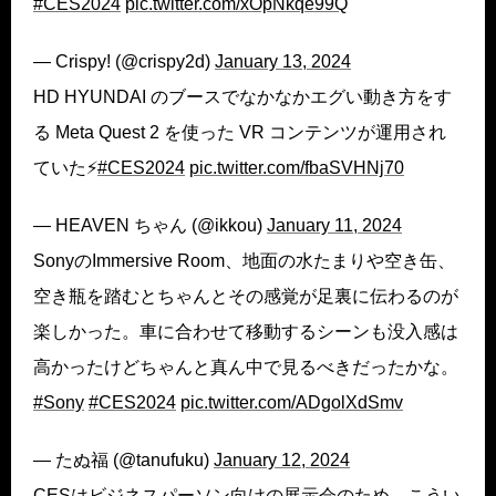
#CES2024
pic.twitter.com/xOpNkqe99Q
— Crispy! (@crispy2d)
January 13, 2024
HD HYUNDAI のブースでなかなかエグい動き方をす
る Meta Quest 2 を使った VR コンテンツが運用され
ていた⚡️
#CES2024
pic.twitter.com/fbaSVHNj70
— HEAVEN ちゃん (@ikkou)
January 11, 2024
SonyのImmersive Room、地面の水たまりや空き缶、
空き瓶を踏むとちゃんとその感覚が足裏に伝わるのが
楽しかった。車に合わせて移動するシーンも没入感は
高かったけどちゃんと真ん中で見るべきだったかな。
#Sony
#CES2024
pic.twitter.com/ADgolXdSmv
— たぬ福 (@tanufuku)
January 12, 2024
CESはビジネスパーソン向けの展示会のため、こうい