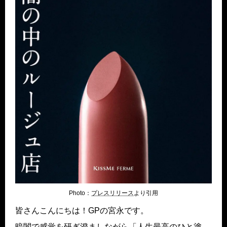
Photo：
プレスリリース
より引用
皆さんこんにちは！GPの宮永です。
暗闇で感覚を研ぎ澄ましながら「人生最高のひと塗