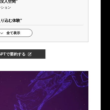
没入空間”
ーション
入り込む体験”
全て表示
tGPTで要約する