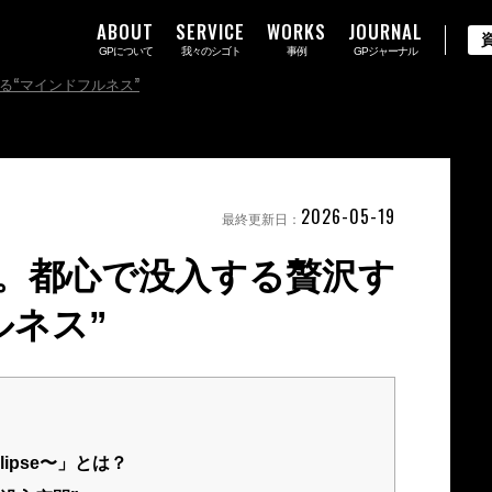
ABOUT
SERVICE
WORKS
JOURNAL
GPについて
我々のシゴト
事例
GPジャーナル
る“マインドフルネス”
2026-05-19
最終更新日：
。都心で没入する贅沢す
ルネス”
clipse〜」とは？