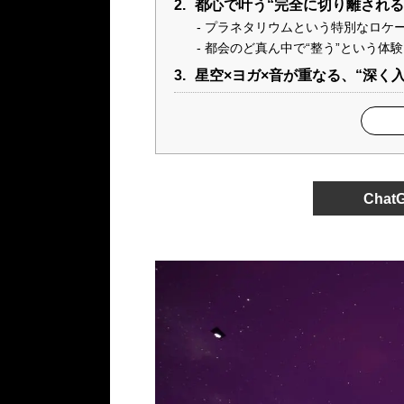
2.
都心で叶う“完全に切り離される
プラネタリウムという特別なロケ
都会のど真ん中で“整う”という体験
3.
星空×ヨガ×音が重なる、“深く
Cha