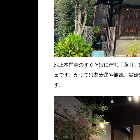
池上本門寺のすぐそばに佇む「蓮月」
ェです。かつては蕎麦屋や旅籠、結婚
す。