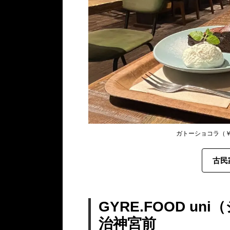
ガトーショコラ（￥
古民
GYRE.FOOD u
治神宮前