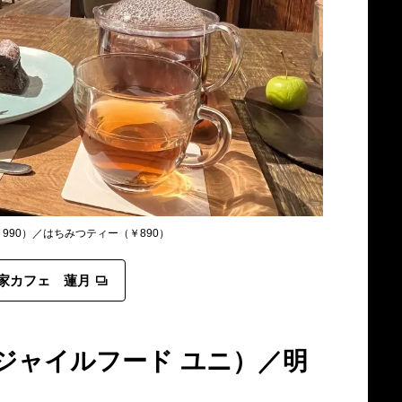
990）／はちみつティー（￥890）
家カフェ 蓮月
ni（ジャイルフード ユニ）／明