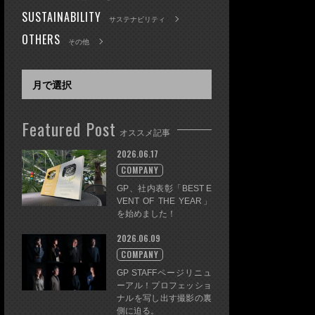
SUSTAINABILITY
サステナビリティ
OTHERS
その他
Featured Post
オススメ記事
2026.06.17
COMPANY
GP、社内表彰「BEST E
VENT OF THE YEAR」
を始めました！
2026.06.09
COMPANY
GP STAFFページリニュ
ーアル！プロフェッショ
ナルを写し出す撮影の裏
側に迫る。