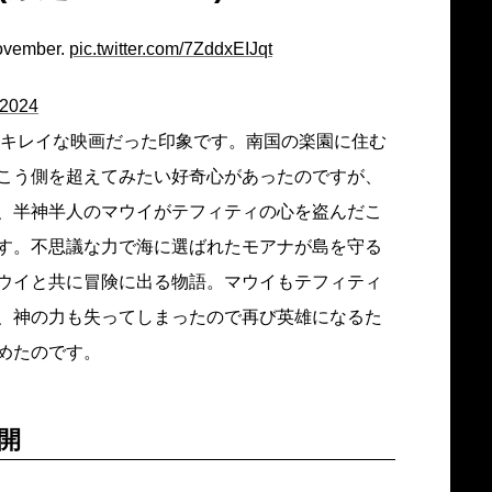
November.
pic.twitter.com/7ZddxEIJqt
 2024
くキレイな映画だった印象です。南国の楽園に住む
こう側を超えてみたい好奇心があったのですが、
、半神半人のマウイがテフィティの心を盗んだこ
す。不思議な力で海に選ばれたモアナが島を守る
ウイと共に冒険に出る物語。マウイもテフィティ
、神の力も失ってしまったので再び英雄になるた
めたのです。
公開