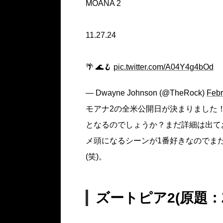
MOANA 2
11.27.24
🌴 🌊🪝
pic.twitter.com/A04Y4g4bOd
— Dwayne Johnson (@TheRock)
Febr
モアナ2の全米公開日が決まりました！
となるのでしょうか？まだ詳細は出て
メ頭になるシーンが1番好きなのでま
(笑)。
ズートピア2(原題：Zo