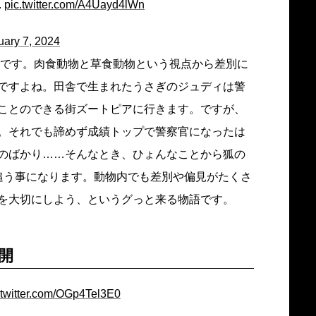
.
pic.twitter.com/A4Uayd4lWn
uary 7, 2024
アです。肉食動物と草食動物という視点から差別に
ですよね。田舎で生まれたうさぎのジュディは警
ことのできる街ズートピアに行きます。ですが、
。それでも諦めず成績トップで警察官になったは
のばかり……そんなとき、ひょんなことから狐の
追う事になります。動物内でも差別や偏見がたくさ
を大切にしよう、というグっと来る物語です。
公開
.twitter.com/OGp4Tel3E0