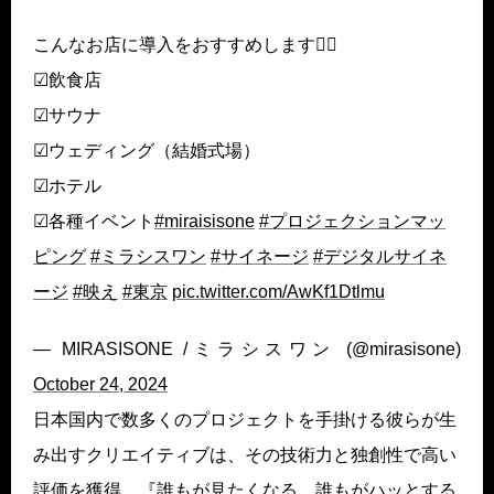
こんなお店に導入をおすすめします💁‍♀️
☑︎飲食店
☑︎サウナ
☑︎ウェディング（結婚式場）
☑︎ホテル
☑︎各種イベント
#miraisisone
#プロジェクションマッ
ピング
#ミラシスワン
#サイネージ
#デジタルサイネ
ージ
#映え
#東京
pic.twitter.com/AwKf1Dtlmu
— MIRASISONE /ミラシスワン (@mirasisone)
October 24, 2024
日本国内で数多くのプロジェクトを手掛ける彼らが生
み出すクリエイティブは、その技術力と独創性で高い
評価を獲得。『誰もが見たくなる、誰もがハッとする