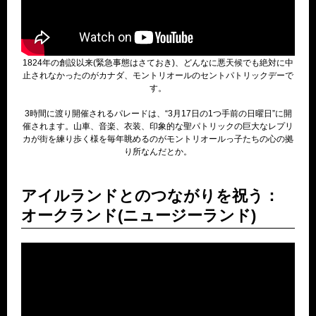
1824年の創設以来(緊急事態はさておき)、どんなに悪天候でも絶対に中
止されなかったのがカナダ、モントリオールのセントパトリックデーで
す。
3時間に渡り開催されるパレードは、“3月17日の1つ手前の日曜日”に開
催されます。山車、音楽、衣装、印象的な聖パトリックの巨大なレプリ
カが街を練り歩く様を毎年眺めるのがモントリオールっ子たちの心の拠
り所なんだとか。
アイルランドとのつながりを祝う：
オークランド(ニュージーランド)