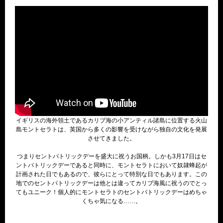
イギリスの海外領土であるカリブ海の小アンティル諸島に位置する火山
島モントセラトは、英国から多くの影響を受けながら独自の文化を発展
させてきました。
つまりセントパトリックデーを盛大に祝うお国柄。しかも3月17日はセ
ントパトリックデーであると同時に、モントセラトにおいて奴隷蜂起が
計画された日でもあるので、彼らにとって特別な日でもあります。この
地でのセントパトリックデーは他とは違ってカリブ海風に祝うのでとっ
てもユニーク！個人的にモントセラトのセントパトリックデーはめちゃ
くちゃ気になる……。