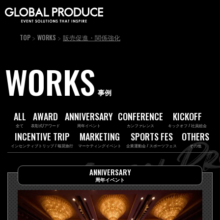
TOP
WORKS
販売促進・関係強化
WORKS
事例
ALL
AWARD
ANNIVERSARY
CONFERENCE
KICKOFF
全て
表彰式/アワード
周年イベント
カンファレンス
キックオフ / 社員総会
INCENTIVE TRIP
MARKETING
SPORTS FES
OTHERS
インセンティブトリップ / 報奨旅行
マーケティングイベント
企業運動会 / スポーツフェス
その他
ANNIVERSARY
周年イベント