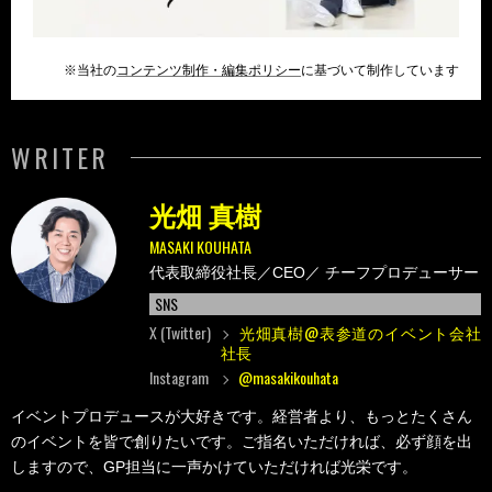
※当社の
コンテンツ制作・編集ポリシー
に基づいて制作しています
WRITER
光畑 真樹
MASAKI KOUHATA
代表取締役社長／CEO／
チーフプロデューサー
SNS
X (Twitter)
光畑真樹@表参道のイベント会社
社長
Instagram
@masakikouhata
イベントプロデュースが大好きです。経営者より、もっとたくさん
のイベントを皆で創りたいです。ご指名いただければ、必ず顔を出
しますので、GP担当に一声かけていただければ光栄です。