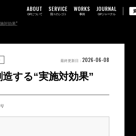
ABOUT
SERVICE
WORKS
JOURNAL
GPについて
我々のシゴト
事例
GPジャーナル
施対効果”
2026-06-08
ト
最終更新日：
創造する“実施対効果”
堀り