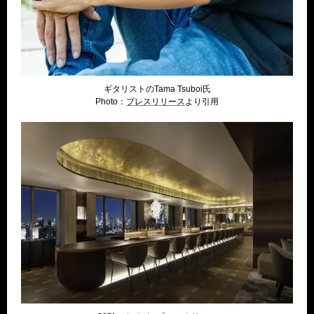
ギタリストのTama Tsuboi氏
Photo：
プレスリリ
ース
より引用