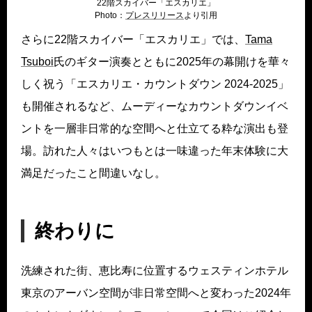
22階スカイバー「エスカリエ」
Photo：
プレスリリ
ース
より引用
さらに22階スカイバー「エスカリエ」では、
Tama
Ts
uboi
氏のギター演奏とともに2025年の幕開けを華々
しく祝う「エスカリエ・カウントダウン 2024-2025」
も開催されるなど、ムーディーなカウントダウンイベ
ントを一層非日常的な空間へと仕立てる粋な演出も登
場。訪れた人々はいつもとは一味違った年末体験に大
満足だったこと間違いなし。
終わりに
洗練された街、恵比寿に位置するウェスティンホテル
東京のアーバン空間が非日常空間へと変わった2024年