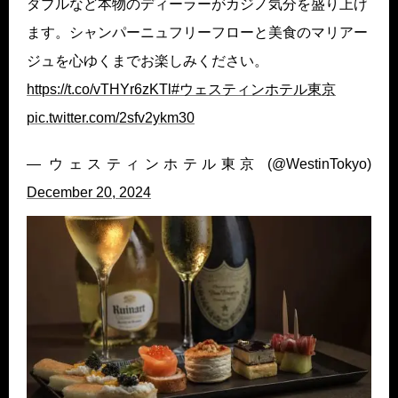
ダブルなど本物のディーラーがカジノ気分を盛り上げ
ます。シャンパーニュフリーフローと美食のマリアー
ジュを心ゆくまでお楽しみください。
https://t.co/vTHYr6zKTl
#ウェスティンホテル東京
pic.twitter.com/2sfv2ykm30
— ウェスティンホテル東京 (@WestinTokyo)
December 20, 2024