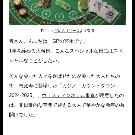
Photo：
プレスリリ
ース
より引用
皆さんこんにちは！GPの宮永です。
1年を締める大晦日。こんなスペシャルな日にはスペ
シャルなことがしたい。
そんな尖った人々を喜ばせたのが尖った大人たちの
街、恵比寿に登場した「カジノ・カウントダウン
2024-2025」。
ウェスティンホテ
ル東京
が用意したの
は、非日常的な空間で迎える大人で華やかな新年の幕
開けでした。