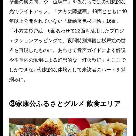
壁画の襖の間」や「位牌堂」を夜ならではの幻想的な
光でライトアップ。「大方丈障壁画」49面とともに40
年以上公開されていない「板絵著色杉戸絵」16面、
「小方丈杉戸絵」6面あわせて22面を活用したプロジ
ェクションマッピングで、夜間特別拝観は杉戸絵の世
界を再現したものに。あわせて音声ガイドによる解説
や本堂内の蝋燭による幻想的な「灯火献灯」もここで
しかできない幻想的な体験として来訪者のハートを鷲
掴みに。
③家康公ふるさとグルメ 飲食エリア
家康公ふるさとグルメ家康公ふ