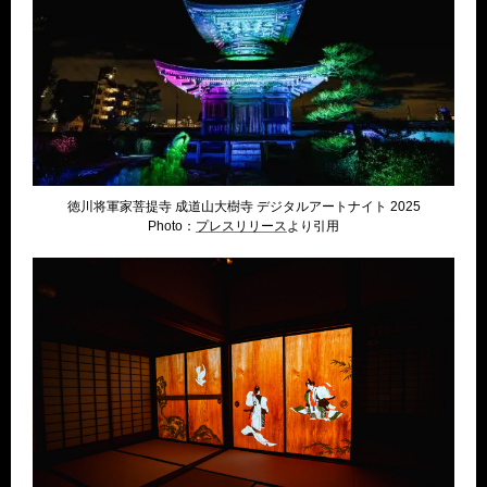
徳川将軍家菩提寺 成道山大樹寺 デジタルアートナイト 2025
Photo：
プレスリリー
ス
より引用