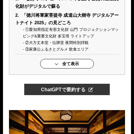
化財がデジタルで蘇る
2.
「徳川将軍家菩提寺 成道山大樹寺 デジタルアー
トナイト 2025」の見どころ
①愛知県指定有形文化財 山門 プロジェクションマッ
ピング&重要文化財 多宝塔 ライトアップ
②大方丈本堂・位牌堂 夜間特別拝観
③家康公ふるさとグルメ 飲食エリア
全て表示
ChatGPTで要約する