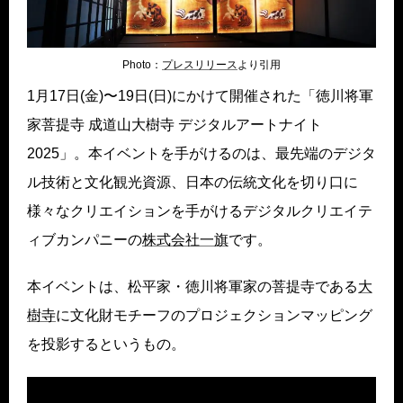
Photo：
プレスリリー
ス
より引用
1月17日(金)〜19日(日)にかけて開催された「徳川将軍
家菩提寺 成道山大樹寺 デジタルアートナイト
2025」。本イベントを手がけるのは、最先端のデジタ
ル技術と文化観光資源、日本の伝統文化を切り口に
様々なクリエイションを手がけるデジタルクリエイテ
ィブカンパニーの
株式会社一旗
です。
本イベントは、松平家・徳川将軍家の菩提寺である
大
樹寺
に文化財モチーフのプロジェクションマッピング
を投影するというもの。