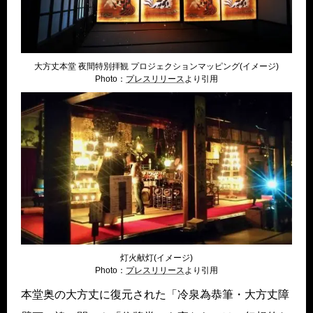
大方丈本堂 夜間特別拝観 プロジェクションマッピング(イメージ)
Photo：
プレスリリー
ス
より引用
灯火献灯(イメージ)
Photo：
プレスリリー
ス
より引用
本堂奥の大方丈に復元された「冷泉為恭筆・大方丈障