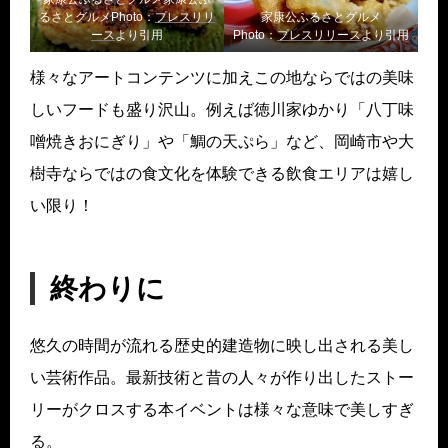
るさとグルメPhoto：
プレスリリ
家康公ふるさとグルメ
ー
ス
より引用
Photo：
プレスリリー
ス
より引用
様々なアートコンテンツに加えこの地ならではの美味
しいフードも盛り沢山。例えば徳川家ゆかり「八丁味
噌焼きおにぎり」や「鯛の天ぷら」など、岡崎市や大
樹寺ならではの食文化を体験できる飲食エリアは嬉し
い限り！
終わりに
悠久の時間が流れる歴史的建造物に映し出される美し
い芸術作品。最新技術と昔の人々が作り出したストー
リーがクロスする本イベントは様々な意味で美しすぎ
る。