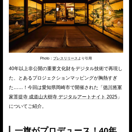
Photo：
プレスリリー
ス
より引用
40年以上非公開の重要文化財をデジタル技術で再現し
た、とあるプロジェクションマッピングが胸熱すぎ
た……！今回は愛知県岡崎市で開催された「
徳川将軍
家菩提寺 成道山大樹寺 デジタルアートナイト 2025
」
についてご紹介。
一旗がプロデュース！40年