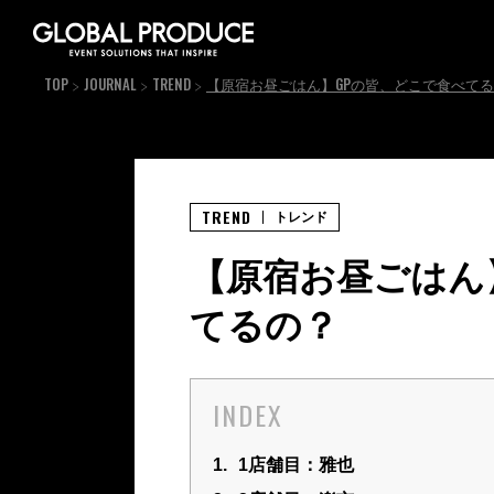
TOP
JOURNAL
TREND
【原宿お昼ごはん】GPの皆、どこで食べて
TREND
トレンド
【原宿お昼ごはん
てるの？
INDEX
1.
1店舗目：雅也