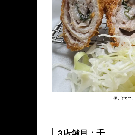
梅しそカツ。
3店舗目：千