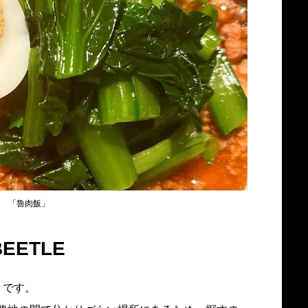
「魯肉飯」
EETLE
」です。