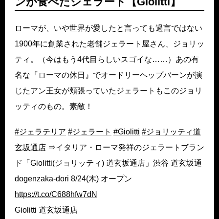
ンが食べたジェラート【Giolitti】
ローマが、いや世界が愛したと言っても過言ではない
1900年に創業された老舗ジェラート屋さん、ジョリッ
ティ。（今はもう4代目らしいスゴイな……）あの有
名な『ローマの休日』でオードリーヘップバーンが演
じたアン王女が頬張っていたジェラートもこのジョリ
ッティのもの。素敵！
#ジェラテリア
#ジェラート
#Giolitti
#ジョリッティ道
玄坂通店
⇒イタリア・ローマ発祥のジェラートブラン
ド「Giolitti(ジョリッティ) 道玄坂通店」渋谷 道玄坂通
dogenzaka-dori 8/24(木) オープン
https://t.co/C688hfw7dN
Giolitti 道玄坂通店