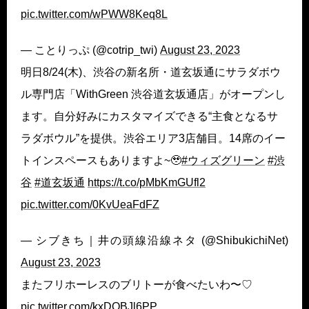
pic.twitter.com/wPWW8Keq8L
— ことりっぷ (@cotrip_twi)
August 23, 2023
明日8/24(木)、渋谷の新名所・道玄坂通にサラダボウ
ル専門店「WithGreen 渋谷道玄坂通店」がオープンし
ます。自分好みにカスタマイズできる“主食となるサ
ラダボウル”を提供。渋谷エリア3店舗目。14席のイー
トインスペースもありますよ~🥹
#ウィズグリーン
#渋
谷
#道玄坂通
https://t.co/pMbKmGUfl2
pic.twitter.com/0KvUeaFdFZ
— シブきち｜井の頭線沿線ネタ (@ShibukichiNet)
August 23, 2023
またフリホーレスのブリトーが食べたいわ〜♡
pic.twitter.com/kxDQBJl6PP