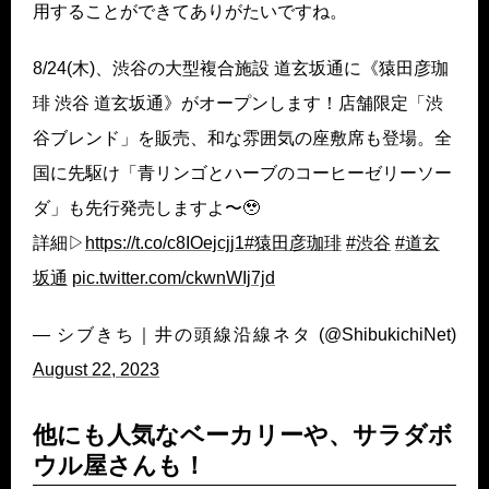
用することができてありがたいですね。
8/24(木)、渋谷の大型複合施設 道玄坂通に《猿田彦珈
琲 渋谷 道玄坂通》がオープンします！店舗限定「渋
谷ブレンド」を販売、和な雰囲気の座敷席も登場。全
国に先駆け「青リンゴとハーブのコーヒーゼリーソー
ダ」も先行発売しますよ〜🥹
詳細▷
https://t.co/c8IOejcjj1
#猿田彦珈琲
#渋谷
#道玄
坂通
pic.twitter.com/ckwnWIj7jd
— シブきち｜井の頭線沿線ネタ (@ShibukichiNet)
August 22, 2023
他にも人気なベーカリーや、サラダボ
ウル屋さんも！