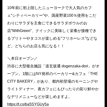
10年前に初上陸したニューヨークで大人気のカフ
ェ“シティベーカリー”や、国産野菜100％使用をこだ
わりにサラダを主食にできるサラダボウルのお
店“WithGreen”、クイックに美味しく栄養が接種でき
るブリトーやタコスが楽しめる“フリホーレス”などな
ど。どちらのお店も気になる！！
＼本日オープン／
渋谷に大型複合施設「道玄坂通 dogenzaka-dori」がオ
ープン。1階にはNY発祥のベーカリー&カフェ「THE
CITY BAKERY」があり、都内初登場のモーニングや
ライトディナー、夜カフェにもぴったりの彩り鮮やか
なデリメニューなどが楽しめますよ。
https://t.co/ba5SYGUy5a