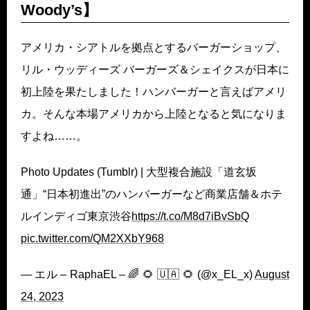
Woody’s】
アメリカ・シアトルを拠点とするバーガーショップ、
リル・ウッディーズ バーガーズ＆シェイクスが日本に
初上陸を果たしました！ハンバーガーと言えばアメリ
カ。そんな本場アメリカから上陸となると気になりま
すよね……。
Photo Updates (Tumblr) | 大型複合施設「道玄坂
通」“日本初進出”のハンバーガーなど商業店舗＆ホテ
ルインディゴ東京渋谷
https://t.co/M8d7iBvSbQ
pic.twitter.com/QM2XXbY968
— エル – RaphaEL – 🌈 🌻 🇺🇦 🌻 (@x_EL_x)
August
24, 2023