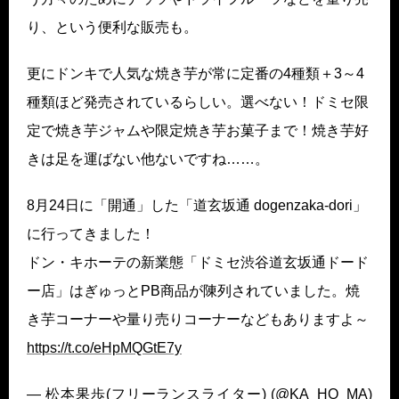
り、という便利な販売も。
更にドンキで人気な焼き芋が常に定番の4種類＋3～4
種類ほど発売されているらしい。選べない！ドミセ限
定で焼き芋ジャムや限定焼き芋お菓子まで！焼き芋好
きは足を運ばない他ないですね……。
8月24日に「開通」した「道玄坂通 dogenzaka-dori」
に行ってきました！
ドン・キホーテの新業態「ドミセ渋谷道玄坂通ドード
ー店」はぎゅっとPB商品が陳列されていました。焼
き芋コーナーや量り売りコーナーなどもありますよ～
https://t.co/eHpMQGtE7y
— 松本果歩(フリーランスライター) (@KA_HO_MA)