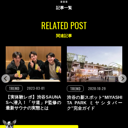
記事一覧
RELATED POST
関連記事
TREND
2023-03-01
TREND
2020-10-29
【実体験レポ】渋谷SAUNA
渋谷の新スポット“MIYASHI
Sへ潜入！「サ道」P監修の
TA PARK ミヤシタパー
最新サウナの実態とは
ク”完全ガイド