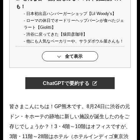
も！
日本初出店ハンバーガーショップ【Lil Woody’s】
ローマの休日でオードリーヘップバーンが食べたジェ
ラート【Giolitti】
渋谷に戻ってきた【猿田彦珈琲】
他にも人気なベーカリーや、サラダボウル屋さんも！
全て表示
ChatGPTで要約する
皆さまこんにちは！GP熊木です。8月24日に渋谷の元
ドン・キホーテの跡地に新しい施設が誕生したのをご
存じでしょうか？！3・4階～10階はオフィスですが、
3階・11階～28階はホテル（ホテルインディゴ東京渋