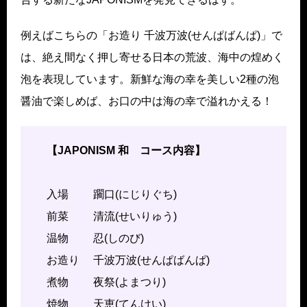
例えばこちらの「お造り 千波万波(せんぱばんぱ)」で
は、絶え間なく押し寄せる日本の荒波、海中の煌めく
泡を表現しています。新鮮な海の幸を美しい2種の泡
醤油で楽しめば、お口の中は海の幸で溢れかえる！
【JAPONISM 和
コース内容】
入場 躙口(にじりぐち)
前菜 清流(せいりゅう)
温物 忍(しのび)
お造り 千波万波(せんぱばんぱ)
煮物 夜祭(よまつり)
焼物 天恵(てんけい)