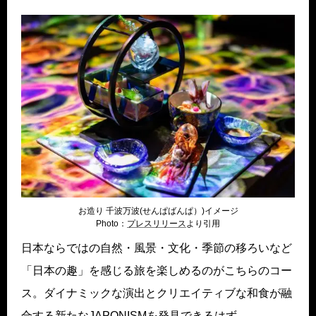
お造り 千波万波(せんぱばんぱ）)イメージ
Photo：
プレスリリー
ス
より引用
日本ならではの自然・風景・文化・季節の移ろいなど
「日本の趣」を感じる旅を楽しめるのがこちらのコー
ス。ダイナミックな演出とクリエイティブな和食が融
合する新たなJAPONISMを発見できるはず。