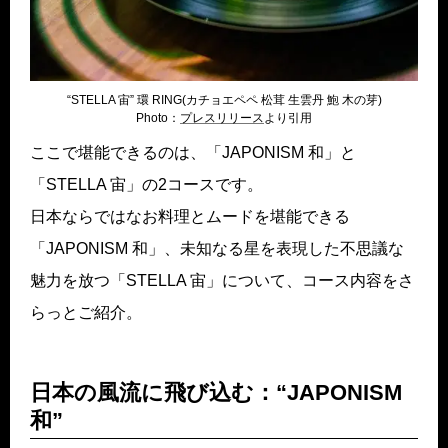
“STELLA 宙” 環 RING(カチョエペペ 松茸 生雲丹 鮑 木の芽)
Photo：
プレスリリー
ス
より引用
ここで堪能できるのは、「JAPONISM 和」と
「STELLA 宙」の2コースです。
日本ならではなお料理とムードを堪能できる
「JAPONISM 和」、未知なる星を表現した不思議な
魅力を放つ「STELLA 宙」について、コース内容をさ
らっとご紹介。
日本の風流に飛び込む：“JAPONISM
和”