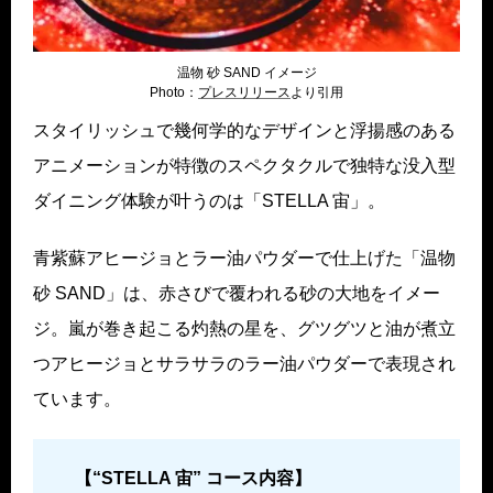
温物 砂 SAND イメージ
Photo：
プレスリリー
ス
より引用
スタイリッシュで幾何学的なデザインと浮揚感のある
アニメーションが特徴のスペクタクルで独特な没入型
ダイニング体験が叶うのは「STELLA 宙」。
青紫蘇アヒージョとラー油パウダーで仕上げた「温物
砂 SAND」は、赤さびで覆われる砂の大地をイメー
ジ。嵐が巻き起こる灼熱の星を、グツグツと油が煮立
つアヒージョとサラサラのラー油パウダーで表現され
ています。
【“STELLA 宙”
コース内容】